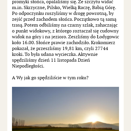
promyki słońca, opalaliśmy się. Ze szczytu widać
m.in. Skrzyczne, Pilsko, Wielką Raczę, Babią Górę.
Po odpoczynku ruszyliśmy w drogę powrotną, by
zejść przed zachodem słońca. Początkowo tą samą
trasą. Potem odbiliśmy na czarny szlak, zahaczając
o punkt widokowy, z którego roztaczał się cudowny
widok na góry i na jezioro. Zeszliśmy do Łodygowic
koło 16.00. Słońce prawie zachodziło. Krokomierz
pokazał, że przeszliśmy 19,81 km, czyli 27744
kroki. To była udana wycieczka. Aktywnie
spędziliśmy dzień 11 listopada Dzień
Niepodległości.
A Wy jak go spędziliście w tym roku?