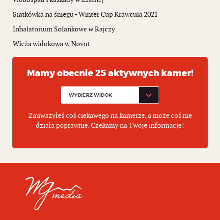
Siatkówka na śniegu - Winter Cup Krawcula 2021
Inhalatorium Solankowe w Rajczy
Wieża widokowa w Novot
Mamy obecnie 25 aktywnych kamer!
Zauważyłeś coś ciekawego na kamerze, a może coś nie
działa poprawnie. Czekamy na Twoje informacje!