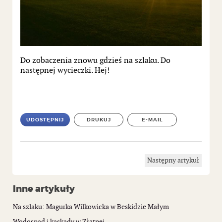
Do zobaczenia znowu gdzieś na szlaku. Do
następnej wycieczki. Hej!
UDOSTĘPNIJ
DRUKUJ
E-MAIL
Następny artykuł
Inne artykuły
Na szlaku: Magurka Wilkowicka w Beskidzie Małym
Wodospad i kaskady w Złatnej