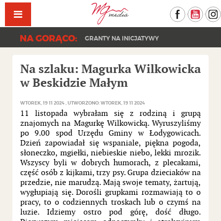
Facebook
YouT
NA GORĄCO:
GRANTY NA INICJATYWY
KONCERT PAPRODZIAD | DZIEŃ DRZEWA 202
Na szlaku: Magurka Wilkowicka
w Beskidzie Małym
WTOREK, 19 11 2024
UTWORZONO: WTOREK, 19 11 2024
11 listopada wybrałam się z rodziną i grupą
znajomych na Magurkę Wilkowicką. Wyruszyliśmy
po 9.00 spod Urzędu Gminy w Łodygowicach.
Dzień zapowiadał się wspaniale, piękna pogoda,
słoneczko, mgiełki, niebieskie niebo, lekki mrozik.
Wszyscy byli w dobrych humorach, z plecakami,
część osób z kijkami, trzy psy. Grupa dzieciaków na
przedzie, nie marudzą. Mają swoje tematy, żartują,
wygłupiają się. Dorośli grupkami rozmawiają to o
pracy, to o codziennych troskach lub o czymś na
luzie. Idziemy ostro pod górę, dość długo.