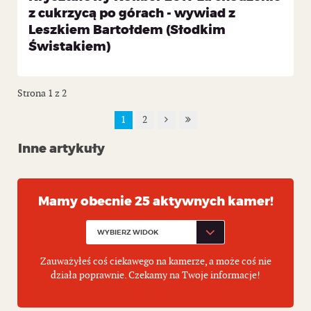
z cukrzycą po górach - wywiad z
Leszkiem Bartołdem (Słodkim
Świstakiem)
Strona 1 z 2
1
2
Inne artykuły
Mamy obecnie 25 aktywnych kamer!
Zauważyłeś coś ciekawego na kamerze, a może coś nie
działa poprawnie. Czekamy na Twoje informacje!