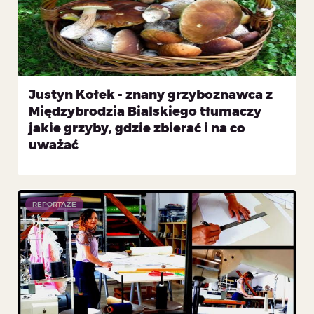
Justyn Kołek - znany grzyboznawca z
Międzybrodzia Bialskiego tłumaczy
jakie grzyby, gdzie zbierać i na co
uważać
REPORTAŻE