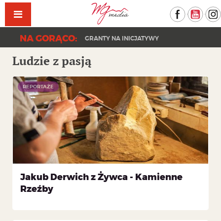
Facebook
YouT
NA GORĄCO:
GRANTY NA INICJATYWY
KONCERT PAPRODZIAD | DZIEŃ DRZEWA 202
Ludzie z pasją
REPORTAŻE
Jakub Derwich z Żywca - Kamienne
Rzeźby