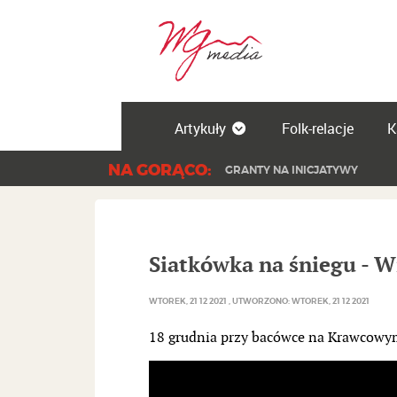
Artykuły
Folk-relacje
K
NA GORĄCO:
GRANTY NA INICJATYWY
Siatkówka na śniegu - 
WTOREK, 21 12 2021
UTWORZONO: WTOREK, 21 12 2021
18 grudnia przy bacówce na Krawcowym 