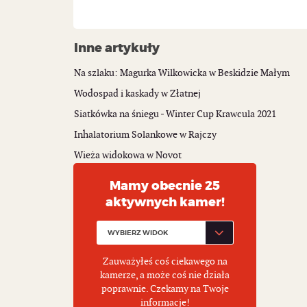
Inne artykuły
Na szlaku: Magurka Wilkowicka w Beskidzie Małym
Wodospad i kaskady w Złatnej
Siatkówka na śniegu - Winter Cup Krawcula 2021
Inhalatorium Solankowe w Rajczy
Wieża widokowa w Novot
Mamy obecnie 25
aktywnych kamer!
Zauważyłeś coś ciekawego na
kamerze, a może coś nie działa
poprawnie. Czekamy na Twoje
informacje!