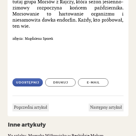
tutaj grupa Morsów z Rajczy, która sezon jesienno-
zimowy rozpoczyna końcem października.
Morsowanie to hartowanie organizmu i
niesamowita dawka endorfin. Każdy, kto próbował,
ten wie.
zdjęcia: Magdalena Sporek
UDOSTĘPNIJ
DRUKUJ
E-MAIL
Poprzedni artykuł
Następny artykuł
Inne artykuły
Na szlaku: Magurka Wilkowicka w Beskidzie Małym