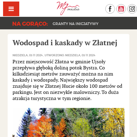
Facebook
YouT
NA GORĄCO:
GRANTY NA INICJATYWY
Wodospad i kaskady w Złatnej
NIEDZIELA, 03 11 2024
UTWORZONO: NIEDZIELA, 03 11 2024
Przez miejscowość Złatna w gminie Ujsoły
przepływa głęboką doliną potok Bystra. Co
kilkadziesiąt metrów zauważyć można na nim
kaskady i wodospady. Największy wodospad
znajduje się w Złatnej Hucie około 100 metrów od
parkingu. Jest on niezwykle malowniczy. To duża
atrakcja turystyczna w tym regionie.