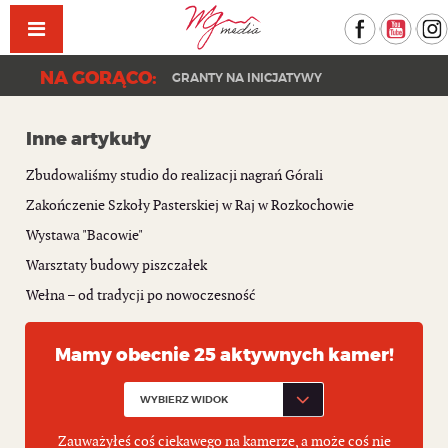
Facebook
YouT
NA GORĄCO:
GRANTY NA INICJATYWY
Inne artykuły
Zbudowaliśmy studio do realizacji nagrań Górali
Zakończenie Szkoły Pasterskiej w Raj w Rozkochowie
Wystawa "Bacowie"
Warsztaty budowy piszczałek
Wełna – od tradycji po nowoczesność
Mamy obecnie 25 aktywnych kamer!
Zauważyłeś coś ciekawego na kamerze, a może coś nie