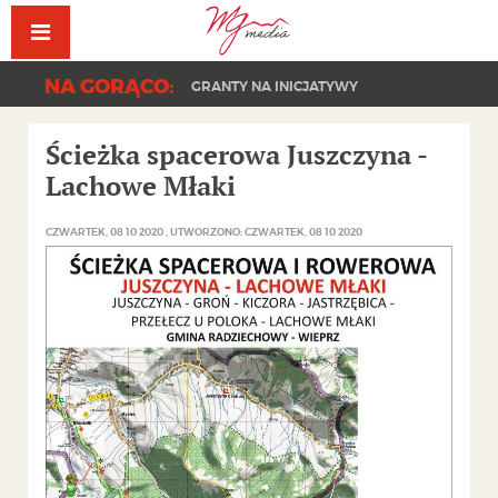
Facebook
YouT
NA GORĄCO:
GRANTY NA INICJATYWY
Ścieżka spacerowa Juszczyna -
Lachowe Młaki
CZWARTEK, 08 10 2020
UTWORZONO: CZWARTEK, 08 10 2020