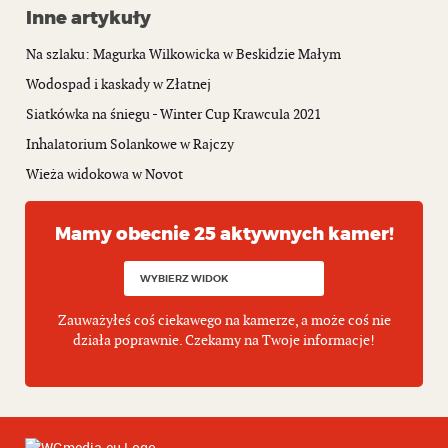
Inne artykuły
Na szlaku: Magurka Wilkowicka w Beskidzie Małym
Wodospad i kaskady w Złatnej
Siatkówka na śniegu - Winter Cup Krawcula 2021
Inhalatorium Solankowe w Rajczy
Wieża widokowa w Novot
Mamy obecnie 25 aktywnych kamer!
Zauważyłeś coś ciekawego na kamerze, a może coś nie
działa poprawnie. Czekamy na Twoje informacje!